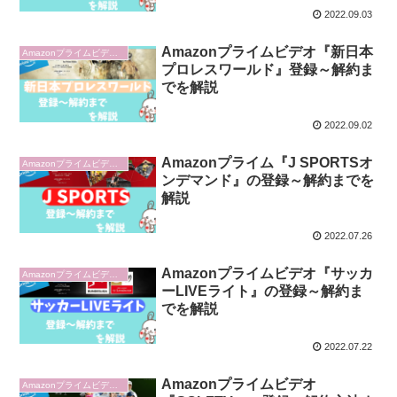
2022.09.03
Amazonプライムビデオ『新日本
Amazonプライムビデオチャンネル
プロレスワールド』登録～解約ま
でを解説
2022.09.02
Amazonプライム『J SPORTSオ
Amazonプライムビデオチャンネル
ンデマンド』の登録～解約までを
解説
2022.07.26
Amazonプライムビデオ『サッカ
Amazonプライムビデオチャンネル
ーLIVEライト』の登録～解約ま
でを解説
2022.07.22
Amazonプライムビデオ
Amazonプライムビデオチャンネル