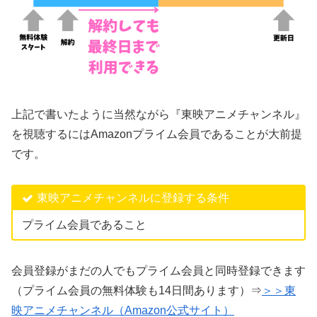
上記で書いたように当然ながら『東映アニメチャンネル』
を視聴するにはAmazonプライム会員であることが大前提
です。
東映アニメチャンネルに登録する条件
プライム会員であること
会員登録がまだの人でもプライム会員と同時登録できます
（プライム会員の無料体験も14日間あります）⇒
＞＞東
映アニメチャンネル（Amazon公式サイト）