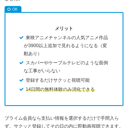
メリット
東映アニメチャンネルの人気アニメ作品
が3900以上追加で見れるようになる（変
動あり）
スカパーやケーブルテレビのような面倒
な工事がいらない
登録するだけサクッと視聴可能
14日間の無料体験のみ消化できる
プライム会員なら支払い情報を選択するだけで手間入ら
ず。サクッと登録してその日の内に即動画視聴できます。