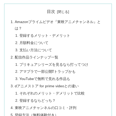
目次
Amazonプライムビデオ『東映アニメチャンネル』と
は？
登録するメリット・デメリット
月額料金について
支払い方法について
配信作品ラインナップ一覧
プリキュアシリーズを見るなら打ってつけ
アマプラで一部公開⁉トラップかも
YouTubeで無料で見れる作品も
dアニメストア for prime videoとの違い
それぞれのメリット・デメリットで比較
登録するならどっち？
東映アニメチャンネルの口コミ・評判
登録方法（無料体験付き）