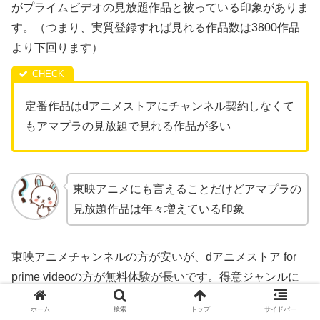
がプライムビデオの見放題作品と被っている印象がありま
す。（つまり、実質登録すれば見れる作品数は3800作品
より下回ります）
定番作品はdアニメストアにチャンネル契約しなくて
もアマプラの見放題で見れる作品が多い
東映アニメにも言えることだけどアマプラの
見放題作品は年々増えている印象
東映アニメチャンネルの方が安いが、dアニメストア for
prime videoの方が無料体験が長いです。得意ジャンルに
ついて東映アニメが懐かしの名作、dアニメストアは
オー
ホーム
検索
トップ
サイドバー
ルジャンル
とみて良いかと。