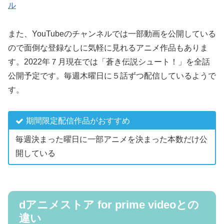
ル
また、YouTubeのチャンネルでは一部動画を公開している
ので面倒な登録なしに気軽に見れるアニメ作品もありま
す。2022年７月現在では「蒼き伝説シュート！」を全話
公開予定です。毎週木曜日に５話ずつ配信しているようで
す。
期間限定配信作品がおすすめ
毎週決まった曜日に一部アニメを決まった本数だけ公
開している
dアニメストア for prime videoとの
違い