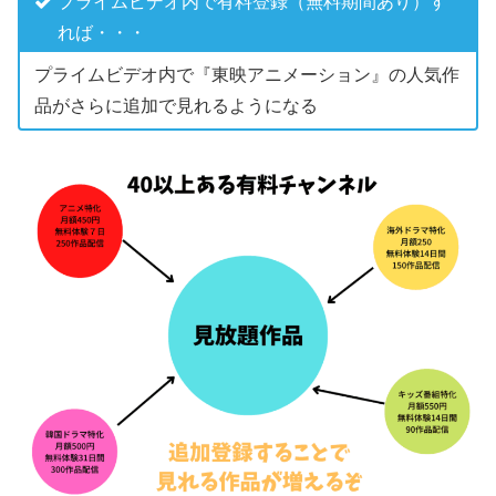
プライムビデオ内で有料登録（無料期間あり）す
れば・・・
プライムビデオ内で『東映アニメーション』の人気作
品がさらに追加で見れるようになる