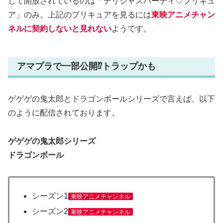
して開放されているのは「デリシャスパーティ♡プリキュ
ア」のみ。上記のプリキュアを見るには
東映アニメチャン
ネルに契約しないと見れない
ようです。
アマプラで一部公開⁉トラップかも
ゲゲゲの鬼太郎とドラゴンボールシリーズで言えば、以下
のように配信されております。
ゲゲゲの鬼太郎シリーズ
ドラゴンボール
シーズン1
東映アニメチャンネル
シーズン2
東映アニメチャンネル